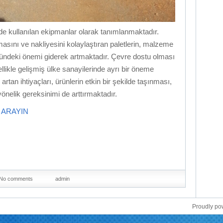
inde kullanılan ekipmanlar olarak tanımlanmaktadır.
asını ve nakliyesini kolaylaştıran paletlerin, malzeme
ründeki önemi giderek artmaktadır. Çevre dostu olması
llikle gelişmiş ülke sanayilerinde ayrı bir öneme
rtan ihtiyaçları, ürünlerin etkin bir şekilde taşınması,
önelik gereksinimi de arttırmaktadır.
İ ARAYIN
No comments
admin
Proudly p