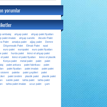
on yorumlar
iketler
p ambalaj
ahşap palet
ahşap palet fiyatları
 palet imalatı
ahşap sandık
Akseki Palet
ya Palet
antalya palet
ağaç palet
Demre
Döşemealtı Palet
Elmalı Palet
epal
euro palet
europalet
euro palet fiyatları
e palet
hurda palet
ikinci el ahşap palet
i el palet
ikinci el palet fiyatları
ikinci el plastik
Konya palet
metal palet
palet
palet
laj
palet ankara
palet fabrikası
palet
ları
palet fiyatları
palet imalatı
palet palet
 sistemi
palette
palet çeşitleri
palet
ileri
palet üretimi
plastik palet
plastik palet
arı
satılık palet
tahta palet
tahta palet
arı
tahta palet imalatı
ucuz palet
çam