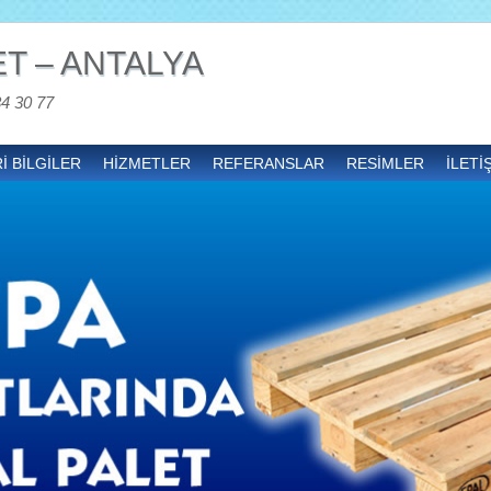
T – ANTALYA
34 30 77
İ BİLGİLER
HİZMETLER
REFERANSLAR
RESİMLER
İLETİ