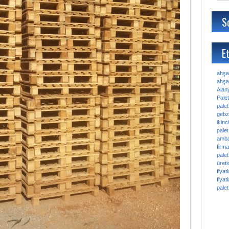
S
Et
ahşa
ahşap
Alan
Palet
palet
gebz
ikinc
palet
amba
firma
palet
üretic
fiyatl
fiyatl
palet