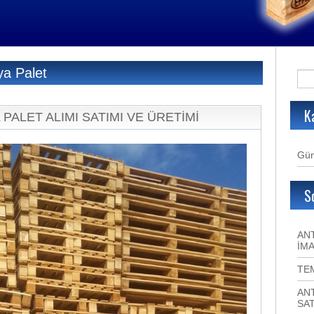
ya Palet
K
 PALET ALIMI SATIMI VE ÜRETİMİ
Gün
S
ANT
İMA
TE
ANT
SAT