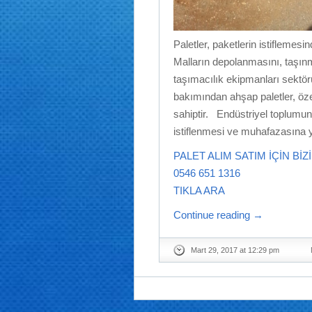
Paletler, paketlerin istiflemes
Malların depolanmasını, taşınm
taşımacılık ekipmanları sektö
bakımından ahşap paletler, öze
sahiptir. Endüstriyel toplumun a
istiflenmesi ve muhafazasına y
PALET ALIM SATIM İÇİN BİZ
0546 651 1316
TIKLA ARA
Continue reading
→
Mart 29, 2017 at 12:29 pm