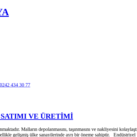
YA
 SATIMI VE ÜRETİMİ
lanmaktadır. Malların depolanmasını, taşınmasını ve nakliyesini kolaylaş
likle gelişmiş ülke sanayilerinde ayrı bir öneme sahiptir. Endüstriyel t