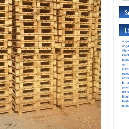
S
Et
ahşa
ahşap
Alan
Palet
palet
gebz
ikinc
palet
amba
firma
palet
üretic
fiyatl
fiyatl
palet