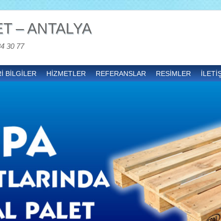
T – ANTALYA
34 30 77
İ BİLGİLER
HİZMETLER
REFERANSLAR
RESİMLER
İLETİ