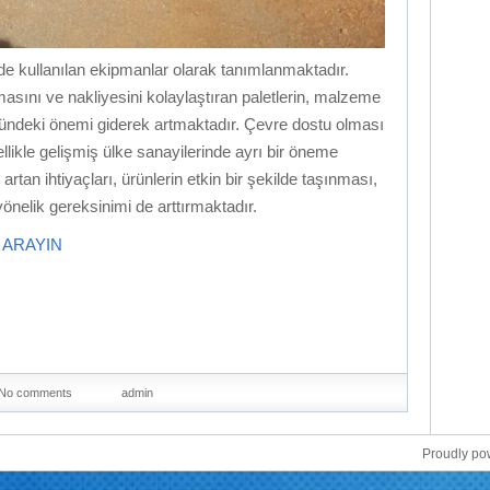
inde kullanılan ekipmanlar olarak tanımlanmaktadır.
asını ve nakliyesini kolaylaştıran paletlerin, malzeme
ründeki önemi giderek artmaktadır. Çevre dostu olması
llikle gelişmiş ülke sanayilerinde ayrı bir öneme
rtan ihtiyaçları, ürünlerin etkin bir şekilde taşınması,
önelik gereksinimi de arttırmaktadır.
İ ARAYIN
No comments
admin
Proudly p