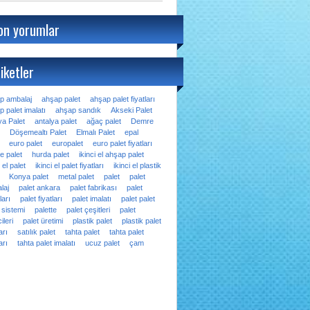
on yorumlar
iketler
p ambalaj
ahşap palet
ahşap palet fiyatları
 palet imalatı
ahşap sandık
Akseki Palet
ya Palet
antalya palet
ağaç palet
Demre
Döşemealtı Palet
Elmalı Palet
epal
euro palet
europalet
euro palet fiyatları
e palet
hurda palet
ikinci el ahşap palet
i el palet
ikinci el palet fiyatları
ikinci el plastik
Konya palet
metal palet
palet
palet
laj
palet ankara
palet fabrikası
palet
ları
palet fiyatları
palet imalatı
palet palet
 sistemi
palette
palet çeşitleri
palet
ileri
palet üretimi
plastik palet
plastik palet
arı
satılık palet
tahta palet
tahta palet
arı
tahta palet imalatı
ucuz palet
çam