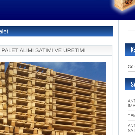
alet
K
 PALET ALIMI SATIMI VE ÜRETİMİ
Gün
S
ANT
İMA
TE
ANT
SAT