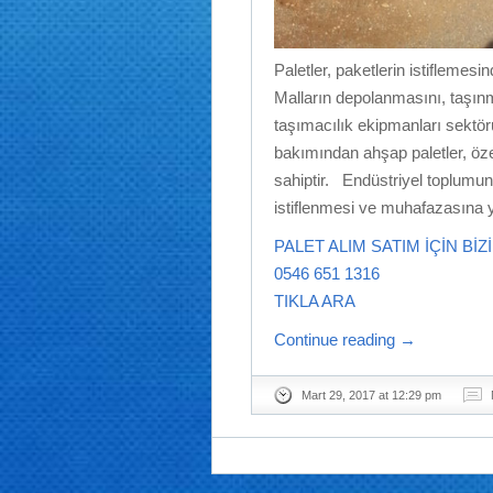
Paletler, paketlerin istiflemes
Malların depolanmasını, taşınm
taşımacılık ekipmanları sektö
bakımından ahşap paletler, öze
sahiptir. Endüstriyel toplumun a
istiflenmesi ve muhafazasına y
PALET ALIM SATIM İÇİN BİZ
0546 651 1316
TIKLA ARA
Continue reading
→
Mart 29, 2017 at 12:29 pm