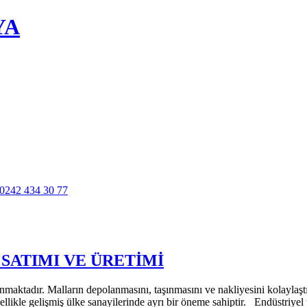
YA
 SATIMI VE ÜRETİMİ
lanmaktadır. Malların depolanmasını, taşınmasını ve nakliyesini kolaylaş
likle gelişmiş ülke sanayilerinde ayrı bir öneme sahiptir. Endüstriyel t