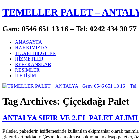
TEMELLER PALET – ANTAL
Gsm: 0546 651 13 16 – Tel: 0242 434 30 77
ANASAYFA
HAKKIMIZDA
TİCARİ BİLGİLER
HİZMETLER
REFERANSLAR
RESİMLER
İLETİŞİM
Tag Archives: Çiçekdağı Palet
ANTALYA SIFIR VE 2.EL PALET ALIMI
Paletler, paketlerin istiflemesinde kullanılan ekipmanlar olarak tanım
giderek artmaktadır. Çevre dostu olması bakımından ahşap paletler, özel