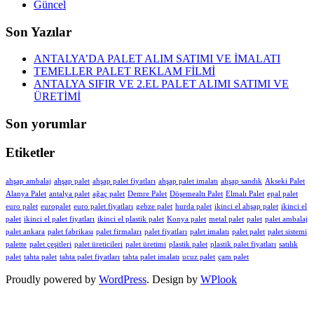
Güncel
Son Yazılar
ANTALYA’DA PALET ALIM SATIMI VE İMALATI
TEMELLER PALET REKLAM FİLMİ
ANTALYA SIFIR VE 2.EL PALET ALIMI SATIMI VE
ÜRETİMİ
Son yorumlar
Etiketler
ahşap ambalaj
ahşap palet
ahşap palet fiyatları
ahşap palet imalatı
ahşap sandık
Akseki Palet
Alanya Palet
antalya palet
ağaç palet
Demre Palet
Döşemealtı Palet
Elmalı Palet
epal palet
euro palet
europalet
euro palet fiyatları
gebze palet
hurda palet
ikinci el ahşap palet
ikinci el
palet
ikinci el palet fiyatları
ikinci el plastik palet
Konya palet
metal palet
palet
palet ambalaj
palet ankara
palet fabrikası
palet firmaları
palet fiyatları
palet imalatı
palet palet
palet sistemi
palette
palet çeşitleri
palet üreticileri
palet üretimi
plastik palet
plastik palet fiyatları
satılık
palet
tahta palet
tahta palet fiyatları
tahta palet imalatı
ucuz palet
çam palet
Proudly powered by
WordPress
. Design by
WPlook