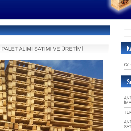
K
 PALET ALIMI SATIMI VE ÜRETİMİ
Gün
S
ANT
İMA
TE
ANT
SAT