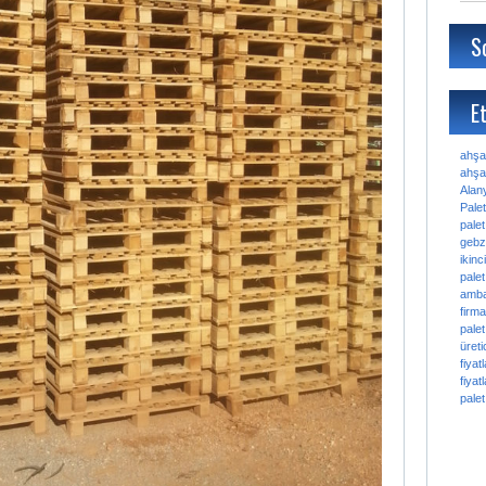
S
Et
ahşa
ahşap
Alan
Palet
palet
gebz
ikinc
palet
amba
firma
palet
üretic
fiyatl
fiyatl
palet