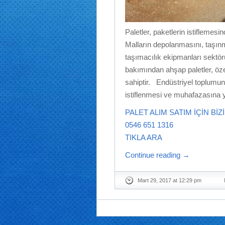
Paletler, paketlerin istiflemes
Malların depolanmasını, taşınm
taşımacılık ekipmanları sektö
bakımından ahşap paletler, öze
sahiptir. Endüstriyel toplumun a
istiflenmesi ve muhafazasına y
PALET ALIM SATIM İÇİN BİZ
0546 651 1316
TIKLA ARA
Continue reading
→
Mart 29, 2017 at 12:29 pm