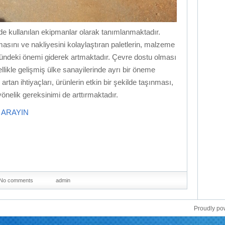
inde kullanılan ekipmanlar olarak tanımlanmaktadır.
asını ve nakliyesini kolaylaştıran paletlerin, malzeme
ründeki önemi giderek artmaktadır. Çevre dostu olması
llikle gelişmiş ülke sanayilerinde ayrı bir öneme
rtan ihtiyaçları, ürünlerin etkin bir şekilde taşınması,
önelik gereksinimi de arttırmaktadır.
İ ARAYIN
No comments
admin
Proudly p