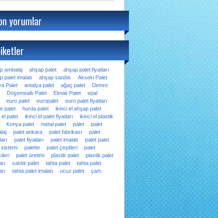
on yorumlar
iketler
p ambalaj
ahşap palet
ahşap palet fiyatları
 palet imalatı
ahşap sandık
Akseki Palet
ya Palet
antalya palet
ağaç palet
Demre
Döşemealtı Palet
Elmalı Palet
epal
euro palet
europalet
euro palet fiyatları
e palet
hurda palet
ikinci el ahşap palet
i el palet
ikinci el palet fiyatları
ikinci el plastik
Konya palet
metal palet
palet
palet
laj
palet ankara
palet fabrikası
palet
ları
palet fiyatları
palet imalatı
palet palet
 sistemi
palette
palet çeşitleri
palet
ileri
palet üretimi
plastik palet
plastik palet
arı
satılık palet
tahta palet
tahta palet
arı
tahta palet imalatı
ucuz palet
çam