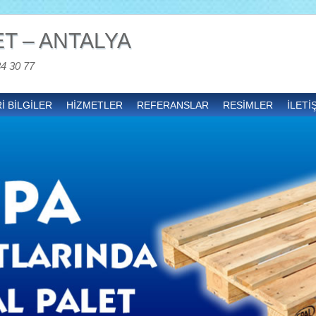
T – ANTALYA
34 30 77
İ BİLGİLER
HİZMETLER
REFERANSLAR
RESİMLER
İLETİ