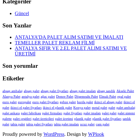
Kategoriler
Güncel
Son Yazılar
ANTALYA’DA PALET ALIM SATIMI VE İMALATI
TEMELLER PALET REKLAM FİLMİ
ANTALYA SIFIR VE 2.EL PALET ALIMI SATIMI VE
ÜRETİMİ
Son yorumlar
Etiketler
ahşap ambalaj
ahşap palet
ahşap palet fiyatları
ahşap palet imalatı
ahşap sandık
Akseki Palet
Alanya Palet
antalya palet
ağaç palet
Demre Palet
Döşemealtı Palet
Elmalı Palet
epal palet
euro palet
europalet
euro palet fiyatları
gebze palet
hurda palet
ikinci el ahşap palet
ikinci el
palet
ikinci el palet fiyatları
ikinci el plastik palet
Konya palet
metal palet
palet
palet ambalaj
palet ankara
palet fabrikası
palet firmaları
palet fiyatları
palet imalatı
palet palet
palet sistemi
palette
palet çeşitleri
palet üreticileri
palet üretimi
plastik palet
plastik palet fiyatları
satılık
palet
tahta palet
tahta palet fiyatları
tahta palet imalatı
ucuz palet
çam palet
Proudly powered by
WordPress
. Design by
WPlook