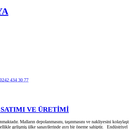
YA
 SATIMI VE ÜRETİMİ
lanmaktadır. Malların depolanmasını, taşınmasını ve nakliyesini kolaylaş
likle gelişmiş ülke sanayilerinde ayrı bir öneme sahiptir. Endüstriyel t