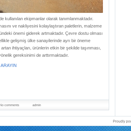
inde kullanılan ekipmanlar olarak tanımlanmaktadır.
asını ve nakliyesini kolaylaştıran paletlerin, malzeme
ründeki önemi giderek artmaktadır. Çevre dostu olması
llikle gelişmiş ülke sanayilerinde ayrı bir öneme
rtan ihtiyaçları, ürünlerin etkin bir şekilde taşınması,
önelik gereksinimi de arttırmaktadır.
İ ARAYIN
No comments
admin
Proudly p