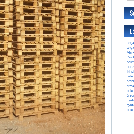
S
Et
ahşa
ahşap
Alan
Palet
palet
gebz
ikinc
palet
amba
firma
palet
üretic
fiyatl
fiyatl
palet