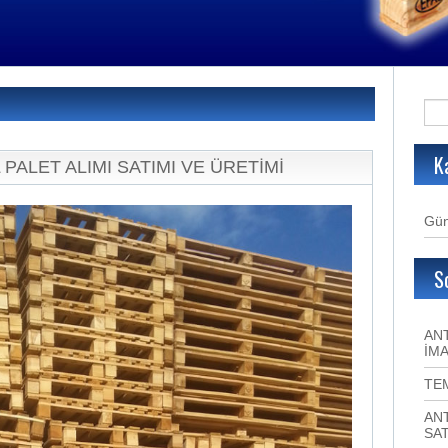
K
 PALET ALIMI SATIMI VE ÜRETİMİ
Gün
S
ANT
İMA
TE
ANT
SAT