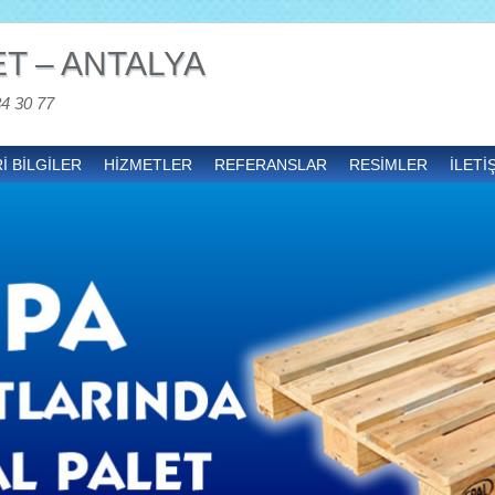
T – ANTALYA
34 30 77
İ BİLGİLER
HİZMETLER
REFERANSLAR
RESİMLER
İLETİ