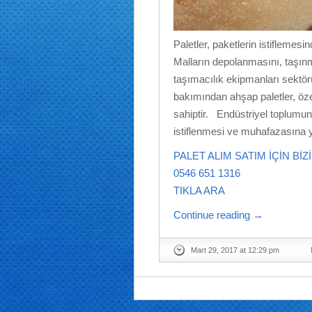
Paletler, paketlerin istiflemes
Malların depolanmasını, taşınm
taşımacılık ekipmanları sektö
bakımından ahşap paletler, öze
sahiptir. Endüstriyel toplumun a
istiflenmesi ve muhafazasına y
PALET ALIM SATIM İÇİN BİZ
0546 651 1316
TIKLA ARA
Continue reading
→
Mart 29, 2017 at 12:29 pm