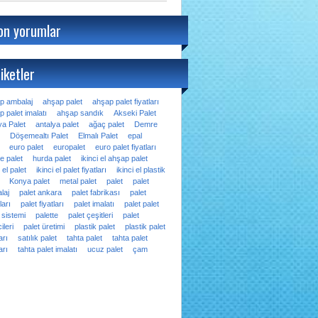
on yorumlar
iketler
p ambalaj
ahşap palet
ahşap palet fiyatları
 palet imalatı
ahşap sandık
Akseki Palet
ya Palet
antalya palet
ağaç palet
Demre
Döşemealtı Palet
Elmalı Palet
epal
euro palet
europalet
euro palet fiyatları
e palet
hurda palet
ikinci el ahşap palet
i el palet
ikinci el palet fiyatları
ikinci el plastik
Konya palet
metal palet
palet
palet
laj
palet ankara
palet fabrikası
palet
ları
palet fiyatları
palet imalatı
palet palet
 sistemi
palette
palet çeşitleri
palet
ileri
palet üretimi
plastik palet
plastik palet
arı
satılık palet
tahta palet
tahta palet
arı
tahta palet imalatı
ucuz palet
çam