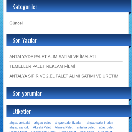
Kategoriler
Güncel
Son Yazılar
ANTALYA’DA PALET ALIM SATIMI VE İMALATI
TEMELLER PALET REKLAM FİLMİ
ANTALYA SIFIR VE 2.EL PALET ALIMI SATIMI VE ÜRETİMİ
Son yorumlar
Etiketler
ahşap ambalaj
ahşap palet
ahşap palet fiyatları
ahşap palet imalatı
ahşap sandık
Akseki Palet
Alanya Palet
antalya palet
ağaç palet
Demre Palet
Döşemealtı Palet
Elmalı Palet
epal palet
euro palet