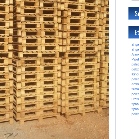
S
Et
ahşa
ahşap
Alan
Palet
palet
gebz
ikinc
palet
amba
firma
palet
üretic
fiyatl
fiyatl
palet