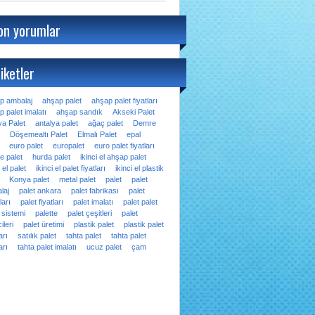
on yorumlar
iketler
p ambalaj
ahşap palet
ahşap palet fiyatları
 palet imalatı
ahşap sandık
Akseki Palet
ya Palet
antalya palet
ağaç palet
Demre
Döşemealtı Palet
Elmalı Palet
epal
euro palet
europalet
euro palet fiyatları
e palet
hurda palet
ikinci el ahşap palet
i el palet
ikinci el palet fiyatları
ikinci el plastik
Konya palet
metal palet
palet
palet
laj
palet ankara
palet fabrikası
palet
ları
palet fiyatları
palet imalatı
palet palet
 sistemi
palette
palet çeşitleri
palet
ileri
palet üretimi
plastik palet
plastik palet
arı
satılık palet
tahta palet
tahta palet
arı
tahta palet imalatı
ucuz palet
çam