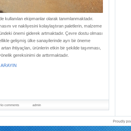
inde kullanılan ekipmanlar olarak tanımlanmaktadır.
asını ve nakliyesini kolaylaştıran paletlerin, malzeme
ründeki önemi giderek artmaktadır. Çevre dostu olması
llikle gelişmiş ülke sanayilerinde ayrı bir öneme
rtan ihtiyaçları, ürünlerin etkin bir şekilde taşınması,
önelik gereksinimi de arttırmaktadır.
İ ARAYIN
No comments
admin
Proudly p