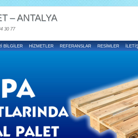
T – ANTALYA
34 30 77
İ BİLGİLER
HİZMETLER
REFERANSLAR
RESİMLER
İLETİ