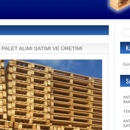
K
 PALET ALIMI SATIMI VE ÜRETİMİ
Gün
S
ANT
İMA
TE
ANT
SAT