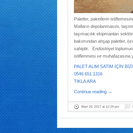
Paletler, paketlerin istiflemes
Malların depolanmasını, taşınm
taşımacılık ekipmanları sektö
bakımından ahşap paletler, öze
sahiptir. Endüstriyel toplumun a
istiflenmesi ve muhafazasına y
PALET ALIM SATIM İÇİN BİZ
0546 651 1316
TIKLA ARA
Continue reading
→
Mart 29, 2017 at 12:29 pm